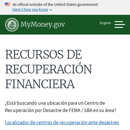
Pasar
An official website of the United States government
al
Here’s how you know
contenido
principal
English
MyMoney.gov
RECURSOS DE
RECUPERACIÓN
FINANCIERA
¿Está buscando una ubicación para un Centro de
Recuperación por Desastre de FEMA / SBA en su área?
Localizador de centros de recuperación ante desastres